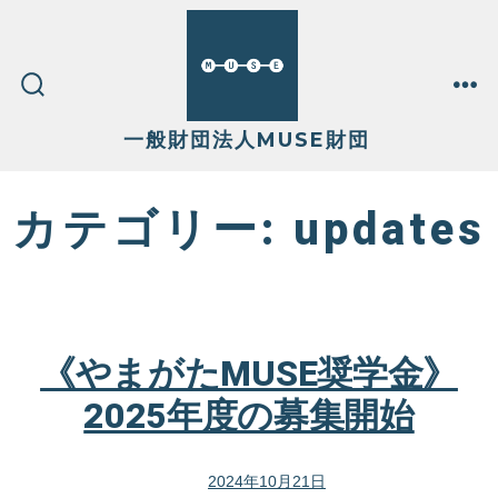
コ
ン
テ
検
メ
索
ニ
切
ュ
一般財団法人MUSE財団
ン
り
ー
替
え
ツ
カテゴリー:
updates
へ
ス
キ
ッ
《やまがたMUSE奨学金》
プ
2025年度の募集開始
2024年10月21日