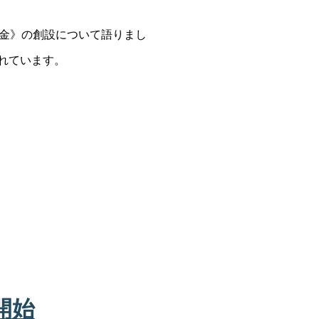
学金》の創設について語りまし
されています。
開始