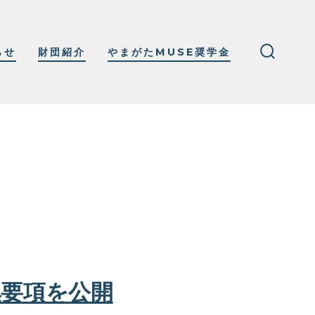
らせ
財団紹介
やまがたMUSE奨学金
検
索
切
り
替
え
集要項を公開