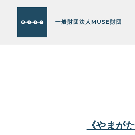
コ
ン
一般財団法人MUSE財団
テ
ン
ツ
へ
ス
キ
ッ
プ
《やまがた