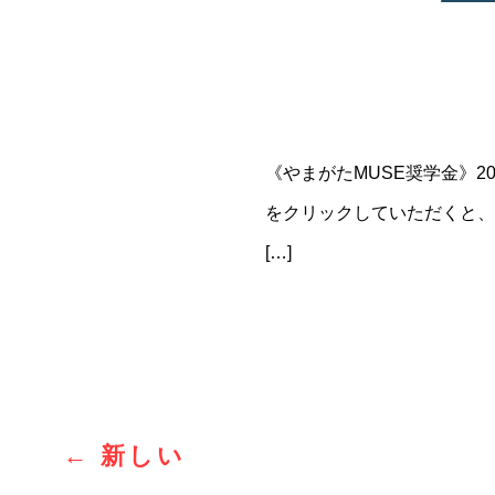
《やまがたMUSE奨学金》
をクリックしていただくと、
[…]
投
←
新しい
稿