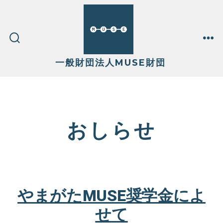
コ
ン
テ
検
メ
索
ニ
切
ュ
一般財団法人MUSE財団
ン
り
ー
替
え
ツ
へ
ス
おしらせ
キ
ッ
プ
やまがたMUSE奨学金によ
せて